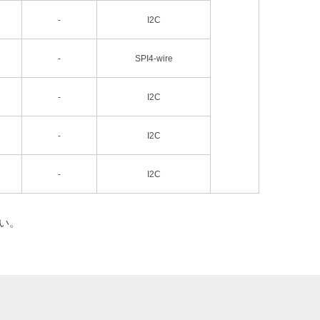
-
I2C
-
SPI4-wire
-
I2C
-
I2C
-
I2C
い。