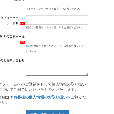
注：ハイフン有り半角英数字でご入力ください。
アダプターボードの
ボード名
左記の一覧表内「ボード名」からお選びください。
RTCのご利用用途
右記の通りご入力ください。例) FA機器のコントロー
ルパネル
その他お問い合わせ
本フォームへのご登録をもって個人情報の取り扱い
についてご同意いただいたものといたします。
詳細は
▼お客様の個人情報のお取り扱い
をご覧くだ
さい。